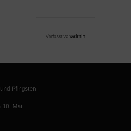
BEITRAGSAUTOR
admin
Verfasst von
 und Pfingsten
 10. Mai