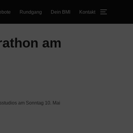
ebote
Rundgang
Dein BMI
Kontakt
SEITENLE
rathon am
ssstudios am Sonntag 10. Mai