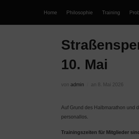
Zum
Home
Philosophie
Training
Prob
Inhalt
springen
Straßenspe
10. Mai
Veröffentlicht
von
admin
an
8. Mai 2026
am
Auf Grund des Halbmarathon und de
personallos.
Trainingszeiten für Mitglieder si